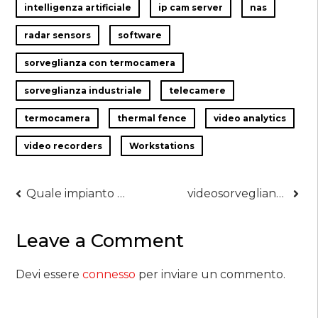
intelligenza artificiale
ip cam server
nas
radar sensors
software
sorveglianza con termocamera
sorveglianza industriale
telecamere
termocamera
thermal fence
video analytics
video recorders
Workstations
Navigazione
Quale impianto di videosorveglianza scegliere
videosorveglianza wifi
articoli
Leave a Comment
Devi essere
connesso
per inviare un commento.