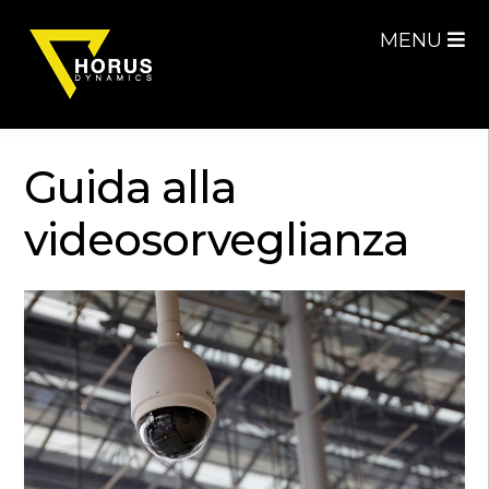
Skip
Skip
MENU
to
to
navigation
content
Guida alla
videosorveglianza