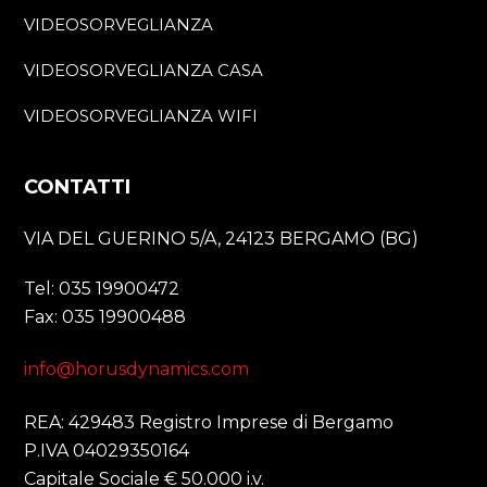
VIDEOSORVEGLIANZA
VIDEOSORVEGLIANZA CASA
VIDEOSORVEGLIANZA WIFI
CONTATTI
VIA DEL GUERINO 5/A, 24123 BERGAMO (BG)
Tel: 035 19900472
Fax: 035 19900488
info@horusdynamics.com
REA: 429483 Registro Imprese di Bergamo
P.IVA 04029350164
Capitale Sociale € 50.000 i.v.