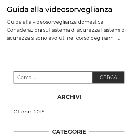
Guida alla videosorveglianza
Guida alla videosorveglianza domestica
Considerazioni sul sistema di sicurezza I sistemi di
sicurezza si sono evoluti nel corso degli anni. …
Ricerca
per:
ARCHIVI
Ottobre 2018
CATEGORIE