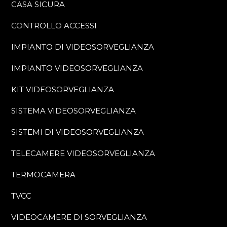
CASA SICURA
CONTROLLO ACCESSI
IMPIANTO DI VIDEOSORVEGLIANZA
IMPIANTO VIDEOSORVEGLIANZA
KIT VIDEOSORVEGLIANZA
SISTEMA VIDEOSORVEGLIANZA
SISTEMI DI VIDEOSORVEGLIANZA
TELECAMERE VIDEOSORVEGLIANZA
TERMOCAMERA
TVCC
VIDEOCAMERE DI SORVEGLIANZA