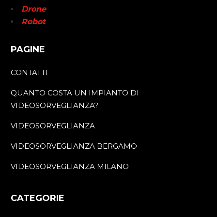
Drone
Robot
PAGINE
CONTATTI
QUANTO COSTA UN IMPIANTO DI
VIDEOSORVEGLIANZA?
VIDEOSORVEGLIANZA
VIDEOSORVEGLIANZA BERGAMO
VIDEOSORVEGLIANZA MILANO
CATEGORIE